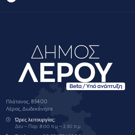
Πλάτανος, 85400
Λέρος, Δωδεκάνησα
Ώρες λειτουργίας:
Δευ – Παρ: 8:00 π.μ – 2:30 π.μ