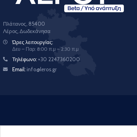
Πλάτανος, 85400
Λέρος, Δωδεκάνησα
Ώρες λειτουργίας:
Δευ – Παρ: 8:00 π.μ – 2:30 π.μ
Τηλέφωνο:
+30 2247360200
Email:
info@leros.gr