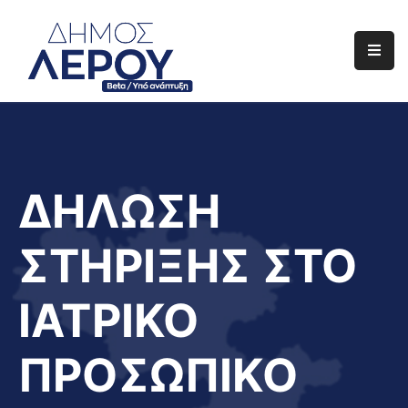
Αρχική
Ο
Δήμος
Ενημέρωση
ΔΗΛΩΣΗ
Διαφάνεια
ΣΤΗΡΙΞΗΣ ΣΤΟ
Το
Νησί
ΙΑΤΡΙΚΟ
Μας
Έργα
ΠΡΟΣΩΠΙΚΟ