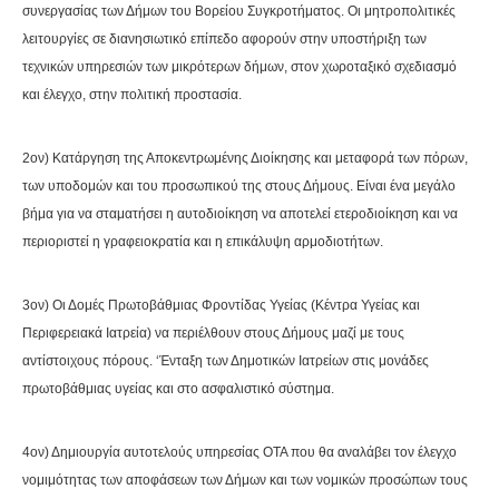
συνεργασίας των Δήμων του Βορείου Συγκροτήματος. Οι μητροπολιτικές
λειτουργίες σε διανησιωτικό επίπεδο αφορούν στην υποστήριξη των
τεχνικών υπηρεσιών των μικρότερων δήμων, στον χωροταξικό σχεδιασμό
και έλεγχο, στην πολιτική προστασία.
2ον) Κατάργηση της Αποκεντρωμένης Διοίκησης και μεταφορά των πόρων,
των υποδομών και του προσωπικού της στους Δήμους. Είναι ένα μεγάλο
βήμα για να σταματήσει η αυτοδιοίκηση να αποτελεί ετεροδιοίκηση και να
περιοριστεί η γραφειοκρατία και η επικάλυψη αρμοδιοτήτων.
3ον) Οι Δομές Πρωτοβάθμιας Φροντίδας Υγείας (Κέντρα Υγείας και
Περιφερειακά Ιατρεία) να περιέλθουν στους Δήμους μαζί με τους
αντίστοιχους πόρους. ‘Ένταξη των Δημοτικών Ιατρείων στις μονάδες
πρωτοβάθμιας υγείας και στο ασφαλιστικό σύστημα.
4ον) Δημιουργία αυτοτελούς υπηρεσίας ΟΤΑ που θα αναλάβει τον έλεγχο
νομιμότητας των αποφάσεων των Δήμων και των νομικών προσώπων τους