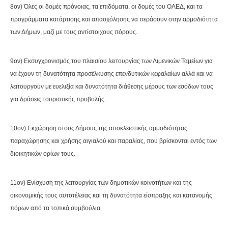
8ον) Όλες οι δομές πρόνοιας, τα επιδόματα, οι δομές του ΟΑΕΔ, και τα
προγράμματα κατάρτισης και απασχόλησης να περάσουν στην αρμοδιότητα
των Δήμων, μαζί με τους αντίστοιχους πόρους.
9ον) Εκσυγχρονισμός του πλαισίου λειτουργίας των Λιμενικών Ταμείων για
να έχουν τη δυνατότητα προσέλκυσης επενδυτικών κεφαλαίων αλλά και να
λειτουργούν με ευελιξία και δυνατότητα διάθεσης μέρους των εσόδων τους
για δράσεις τουριστικής προβολής.
10ον) Εκχώρηση στους Δήμους της αποκλειστικής αρμοδιότητας
παραχώρησης και χρήσης αιγιαλού και παραλίας, που βρίσκονται εντός των
διοικητικών ορίων τους.
11ον) Ενίσχυση της λειτουργίας των δημοτικών κοινοτήτων και της
οικονομικής τους αυτοτέλειας και τη δυνατότητα είσπραξης και κατανομής
πόρων από τα τοπικά συμβούλια.