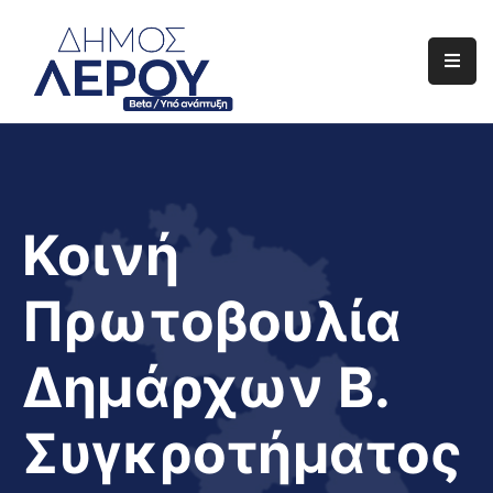
Αρχική
Ο
Δήμος
Ενημέρωση
Κοινή
Διαφάνεια
Πρωτοβουλία
Το
Νησί
Δημάρχων Β.
Μας
Έργα
Συγκροτήματος