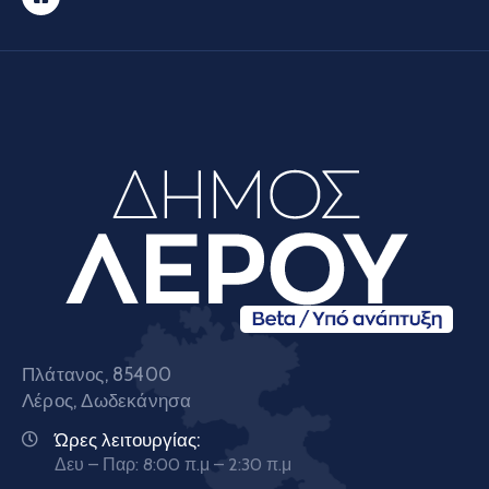
Πλάτανος, 85400
Λέρος, Δωδεκάνησα
Ώρες λειτουργίας:
Δευ – Παρ: 8:00 π.μ – 2:30 π.μ