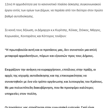
12ον) Η αρμοδιότητα για το κανονιστικό πλαίσιο άσκησης συγκοινωνιακού
έργου εντός των ορίων των Δήμων, να περάσει από τον δεύτερο στον πρώτο
βαθμό αυτοδιοίκησης.
Σε κοινή τους δήλωση, οι Δήμαρχοι κ.κ Κυρίτσης, Κόλιας, Στόικος, Μάγγος,
Κορωναίος, Κονταράτος και Κόττορος τονίζουν:
“Η πρωτοβουλία αυτή και οι προτάσεις μας, δεν συνιστούν μια απλή
μεταφορά αρμοδιοτήτων, πόρων και εξουσιών προς τους Δήμους.
Εκφράζουν την ανάγκη να κυριαρχήσουν, επιτέλους στην πράξη, οι
αρχές της ισχυρής αυτοδιοίκησης και της επικουρικότητας να
συναντηθούν με ένα νέο τρόπο οργάνωσης και λειτουργίας του Κράτους.
Με μια πολυεπίπεδη διακυβέρνηση, που θα προσφέρει καλύτερες
υπηρεσίες στον πολίτη.
Οι προτάσεις μας στηρίζονται στην ευρωπαϊκή εμπειρία. Γιατί είναι