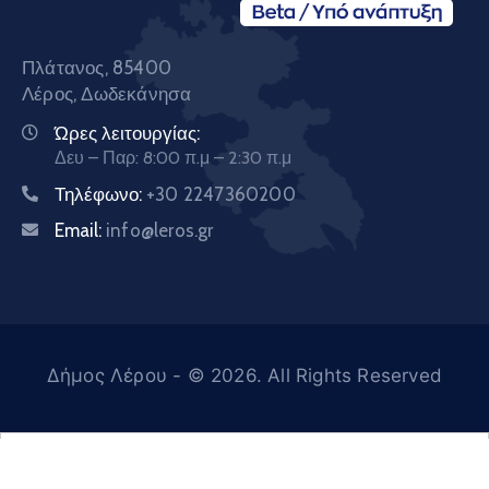
Πλάτανος, 85400
Λέρος, Δωδεκάνησα
Ώρες λειτουργίας:
Δευ – Παρ: 8:00 π.μ – 2:30 π.μ
Τηλέφωνο:
+30 2247360200
Email:
info@leros.gr
Δήμος Λέρου
- © 2026. All Rights Reserved
Ελληνικά