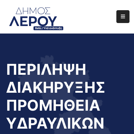
Αρχική
Ο
Δήμος
Ενημέρωση
ΠΕΡΙΛΗΨΗ
Διαφάνεια
ΔΙΑΚΗΡΥΞΗΣ
Το
Νησί
ΠΡΟΜΗΘΕΙΑ
Μας
Έργα
ΥΔΡΑΥΛΙΚΩΝ