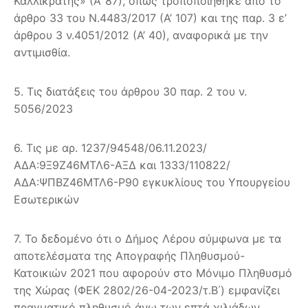
Καλλικράτης» (Α’ 87), όπως τροποποιήθηκε από το
άρθρο 33 του Ν.4483/2017 (Α’ 107) και της παρ. 3 ε’
άρθρου 3 ν.4051/2012 (Α’ 40), αναφορικά με την
αντιμισθία.
5. Τις διατάξεις του άρθρου 30 παρ. 2 του ν.
5056/2023
6. Τις με αρ. 1237/94548/06.11.2023/
ΑΔΑ:9Ξ9Ζ46ΜΤΛ6-ΑΞΔ και 1333/110822/
ΑΔΑ:ΨΠΒΖ46ΜΤΛ6-Ρ90 εγκυκλίους του Υπουργείου
Εσωτερικών
7. Το δεδομένο ότι ο Δήμος Λέρου σύμφωνα με τα
αποτελέσματα της Απογραφής Πληθυσμού-
Κατοικιών 2021 που αφορούν στο Μόνιμο Πληθυσμό
της Χώρας (ΦΕΚ 2802/26-04-2023/τ.Β΄) εμφανίζει
πραγματικό πληθυσμό άνω των επτά χιλιάδων