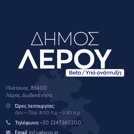
Πλάτανος, 85400
Λέρος, Δωδεκάνησα
Ώρες λειτουργίας:
Δευ – Παρ: 8:00 π.μ – 2:30 π.μ
Τηλέφωνο:
+30 2247360200
Email:
info@leros.gr