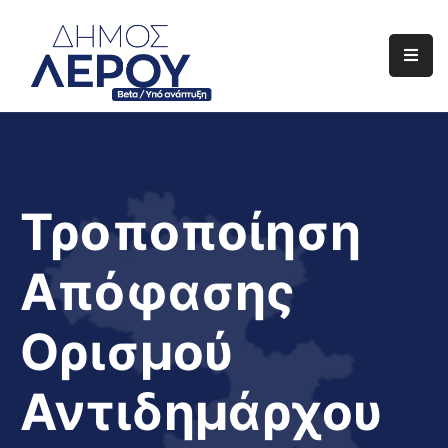
Αρχική
Ο
Δήμος
Ενημέρωση
Τροποποίηση
Διαφάνεια
Απόφασης
Το
Νησί
Ορισμού
Μας
Έργα
Αντιδημάρχου