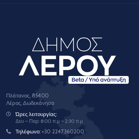
Πλάτανος, 85400
Λέρος, Δωδεκάνησα
Ώρες λειτουργίας:
Δευ – Παρ: 8:00 π.μ – 2:30 π.μ
Τηλέφωνο:
+30 2247360200