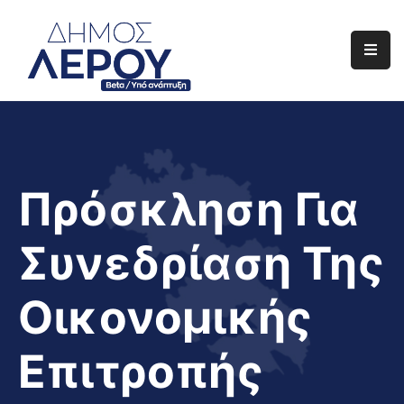
Αρχική
Ο
Δήμος
Ενημέρωση
Πρόσκληση Για
Διαφάνεια
Συνεδρίαση Της
Το
Νησί
Οικονομικής
Μας
Έργα
Επιτροπής