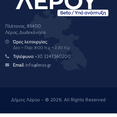
Πλάτανος, 85400
Λέρος, Δωδεκάνησα
Ώρες λειτουργίας:
Δευ – Παρ: 8:00 π.μ – 2:30 π.μ
Τηλέφωνο:
+30 2247360200
Email:
info@leros.gr
Δήμος Λέρου
- © 2026. All Rights Reserved