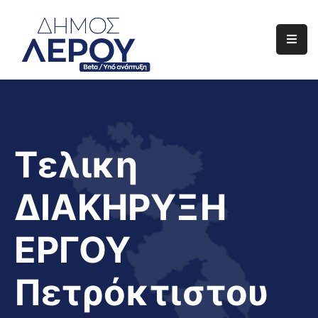
Αρχική
Ο
Δήμος
Ενημέρωση
Τελικη
Διαφάνεια
ΔΙΑΚΗΡΥΞΗ
Το
Νησί
ΕΡΓΟΥ
Μας
Έργα
Πετρόκτιστου