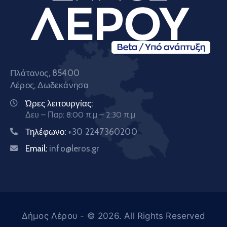
Πλάτανος, 85400
Λέρος, Δωδεκάνησα
Ώρες λειτουργίας:
Δευ – Παρ: 8:00 π.μ – 2:30 π.μ
Τηλέφωνο:
+30 2247360200
Email:
info@leros.gr
Δήμος Λέρου
- © 2026. All Rights Reserved