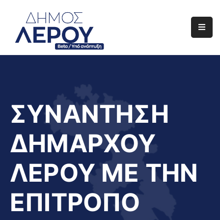
Αρχική
Ο
Δήμος
Ενημέρωση
ΣΥΝΑΝΤΗΣΗ
Διαφάνεια
ΔΗΜΑΡΧΟΥ
Το
Νησί
ΛΕΡΟΥ ΜΕ ΤΗΝ
Μας
Έργα
ΕΠΙΤΡΟΠΟ