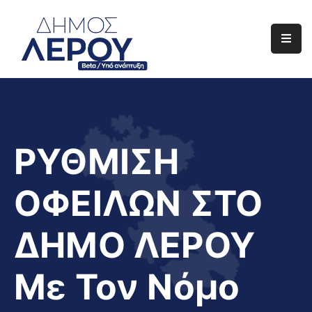
Αρχική
Ο
Δήμος
Ενημέρωση
ΡΥΘΜΙΣΗ
Διαφάνεια
ΟΦΕΙΛΩΝ ΣΤΟ
Το
Νησί
ΔΗΜΟ ΛΕΡΟΥ
Μας
Έργα
Με Τον Νόμο