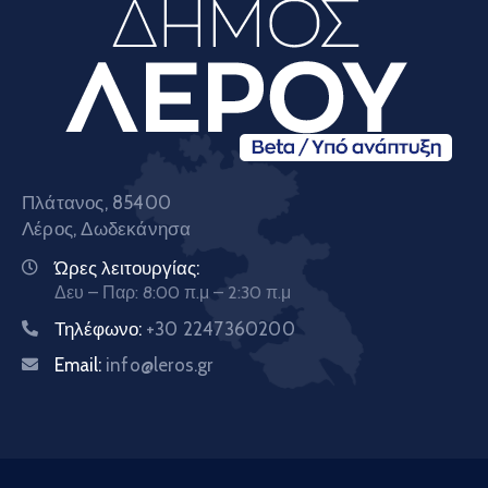
Πλάτανος, 85400
Λέρος, Δωδεκάνησα
Ώρες λειτουργίας:
Δευ – Παρ: 8:00 π.μ – 2:30 π.μ
Τηλέφωνο:
+30 2247360200
Email:
info@leros.gr