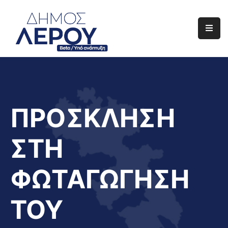
Αρχική
Ο
Δήμος
Ενημέρωση
ΠΡΟΣΚΛΗΣΗ
Διαφάνεια
ΣΤΗ
Το
Νησί
ΦΩΤΑΓΩΓΗΣΗ
Μας
Έργα
ΤΟΥ