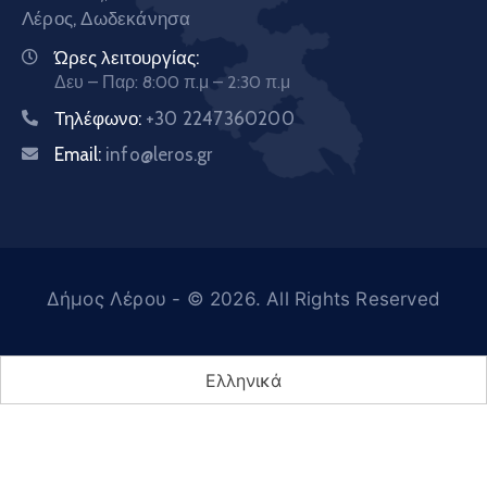
Λέρος, Δωδεκάνησα
Ώρες λειτουργίας:
Δευ – Παρ: 8:00 π.μ – 2:30 π.μ
Τηλέφωνο:
+30 2247360200
Email:
info@leros.gr
Δήμος Λέρου
- © 2026. All Rights Reserved
Ελληνικά