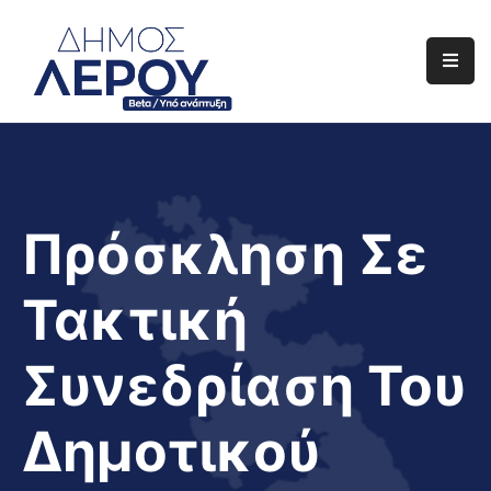
Αρχική
Ο
Δήμος
Ενημέρωση
Πρόσκληση Σε
Διαφάνεια
Τακτική
Το
Νησί
Συνεδρίαση Του
Μας
Έργα
Δημοτικού