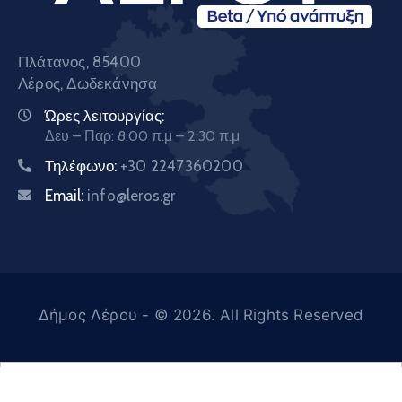
Πλάτανος, 85400
Λέρος, Δωδεκάνησα
Ώρες λειτουργίας:
Δευ – Παρ: 8:00 π.μ – 2:30 π.μ
Τηλέφωνο:
+30 2247360200
Email:
info@leros.gr
Δήμος Λέρου
- © 2026. All Rights Reserved
Ελληνικά