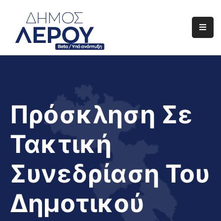
Αρχική
Ο
Δήμος
Ενημέρωση
Πρόσκληση Σε
Διαφάνεια
Τακτική
Το
Νησί
Συνεδρίαση Του
Μας
Έργα
Δημοτικού