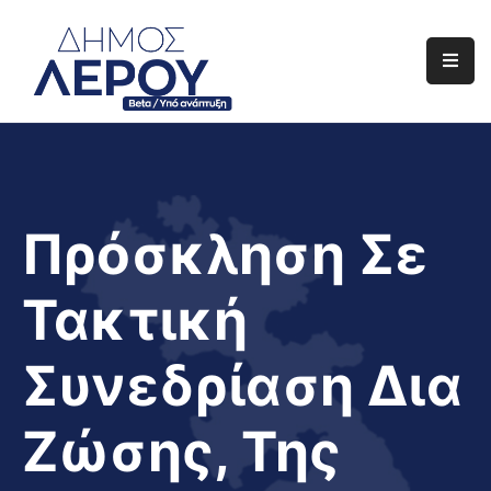
Αρχική
Ο
Δήμος
Ενημέρωση
Πρόσκληση Σε
Διαφάνεια
Τακτική
Το
Νησί
Συνεδρίαση Δια
Μας
Έργα
Ζώσης, Της