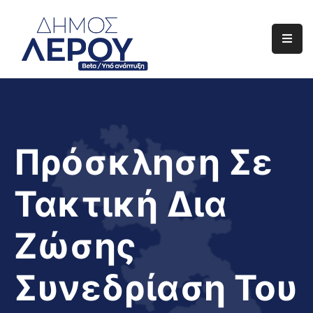
Αρχική
Ο
Δήμος
Ενημέρωση
Πρόσκληση Σε
Διαφάνεια
Τακτική Δια
Το
Νησί
Ζώσης
Μας
Έργα
Συνεδρίαση Του