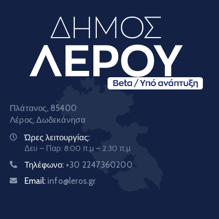
Πλάτανος, 85400
Λέρος, Δωδεκάνησα
Ώρες λειτουργίας:
Δευ – Παρ: 8:00 π.μ – 2:30 π.μ
Τηλέφωνο:
+30 2247360200
Email:
info@leros.gr