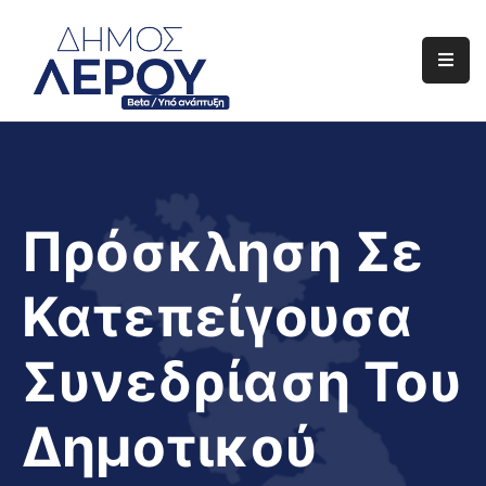
Αρχική
Ο
Δήμος
Ενημέρωση
Πρόσκληση Σε
Διαφάνεια
Κατεπείγουσα
Το
Νησί
Συνεδρίαση Του
Μας
Έργα
Δημοτικού