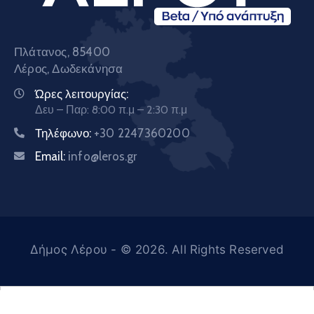
Πλάτανος, 85400
Λέρος, Δωδεκάνησα
Ώρες λειτουργίας:
Δευ – Παρ: 8:00 π.μ – 2:30 π.μ
Τηλέφωνο:
+30 2247360200
Email:
info@leros.gr
Δήμος Λέρου
- © 2026. All Rights Reserved
Ελληνικά