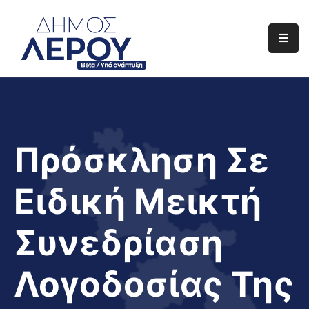
Αρχική
Ο
Δήμος
Ενημέρωση
Πρόσκληση Σε
Διαφάνεια
Ειδική Μεικτή
Το
Νησί
Συνεδρίαση
Μας
Έργα
Λογοδοσίας Της