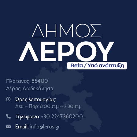
Πλάτανος, 85400
Λέρος, Δωδεκάνησα
Ώρες λειτουργίας:
Δευ – Παρ: 8:00 π.μ – 2:30 π.μ
Τηλέφωνο:
+30 2247360200
Email:
info@leros.gr