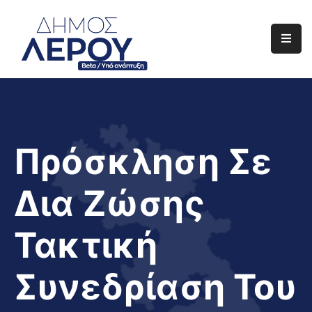
Αρχική
Ο
Δήμος
Ενημέρωση
Πρόσκληση Σε
Διαφάνεια
Δια Ζώσης
Το
Νησί
Τακτική
Μας
Έργα
Συνεδρίαση Του