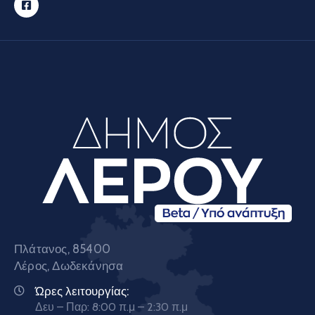
Πλάτανος, 85400
Λέρος, Δωδεκάνησα
Ώρες λειτουργίας:
Δευ – Παρ: 8:00 π.μ – 2:30 π.μ