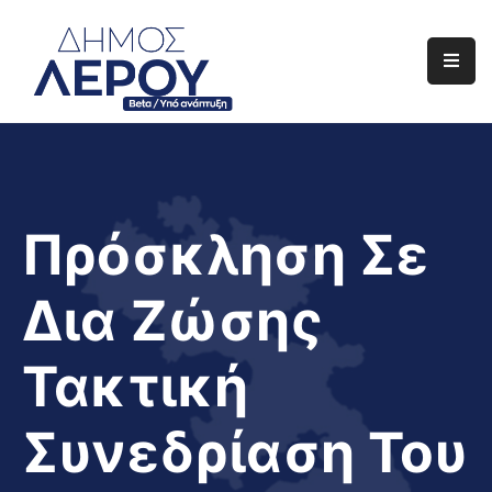
Αρχική
Ο
Δήμος
Ενημέρωση
Πρόσκληση Σε
Διαφάνεια
Δια Ζώσης
Το
Νησί
Τακτική
Μας
Έργα
Συνεδρίαση Του