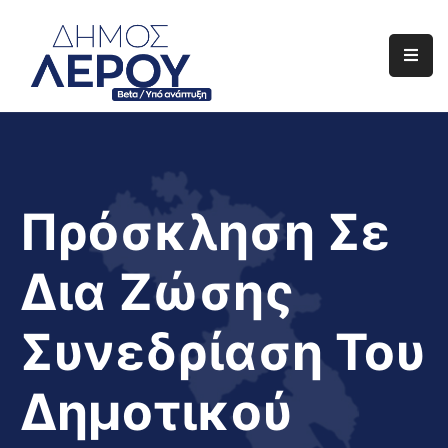
Αρχική
Ο
Δήμος
Ενημέρωση
Πρόσκληση Σε
Διαφάνεια
Δια Ζώσης
Το
Νησί
Συνεδρίαση Του
Μας
Έργα
Δημοτικού