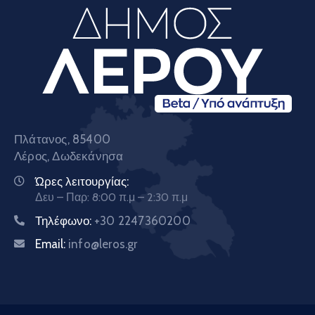
Πλάτανος, 85400
Λέρος, Δωδεκάνησα
Ώρες λειτουργίας:
Δευ – Παρ: 8:00 π.μ – 2:30 π.μ
Τηλέφωνο:
+30 2247360200
Email:
info@leros.gr