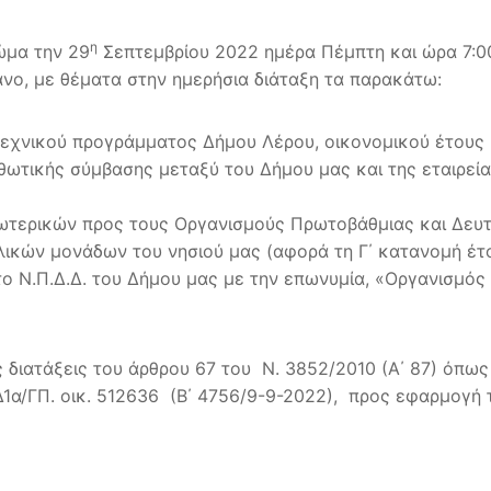
η
ώμα την 29
Σεπτεμβρίου 2022 ημέρα Πέμπτη και ώρα 7:00 
νο, με θέματα στην ημερήσια διάταξη τα παρακάτω:
χνικού προγράμματος Δήμου Λέρου, οικονομικού έτους 
θωτικής σύμβασης μεταξύ του Δήμου μας και της εταιρεία
τερικών προς τους Οργανισμούς Πρωτοβάθμιας και Δευτ
ικών μονάδων του νησιού μας (αφορά τη Γ΄ κατανομή έτ
το Ν.Π.Δ.Δ. του Δήμου μας με την επωνυμία, «Οργανισμό
 διατάξεις του άρθρου 67 του Ν. 3852/2010 (Α΄ 87) όπως 
 Δ1α/ΓΠ. οικ. 512636 (Β΄ 4756/9-9-2022), προς εφαρμογή 