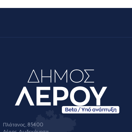
Πλάτανος, 85400
Λέρος, Δωδεκάνησα