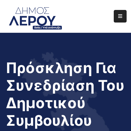
Αρχική
Ο
Δήμος
Ενημέρωση
Πρόσκληση Για
Διαφάνεια
Συνεδρίαση Του
Το
Νησί
Δημοτικού
Μας
Έργα
Συμβουλίου