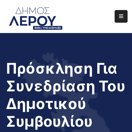
Αρχική
Ο
Δήμος
Ενημέρωση
Πρόσκληση Για
Διαφάνεια
Συνεδρίαση Του
Το
Νησί
Δημοτικού
Μας
Έργα
Συμβουλίου