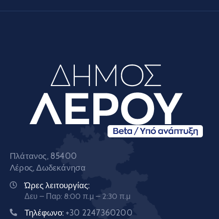
Πλάτανος, 85400
Λέρος, Δωδεκάνησα
Ώρες λειτουργίας:
Δευ – Παρ: 8:00 π.μ – 2:30 π.μ
Τηλέφωνο:
+30 2247360200