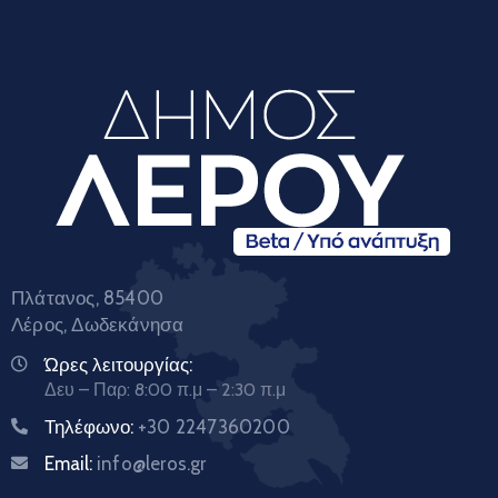
Πλάτανος, 85400
Λέρος, Δωδεκάνησα
Ώρες λειτουργίας:
Δευ – Παρ: 8:00 π.μ – 2:30 π.μ
Τηλέφωνο:
+30 2247360200
Email:
info@leros.gr