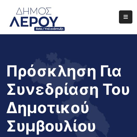
Αρχική
Ο
Δήμος
Ενημέρωση
Πρόσκληση Για
Διαφάνεια
Συνεδρίαση Του
Το
Νησί
Δημοτικού
Μας
Έργα
Συμβουλίου