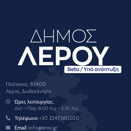
Πλάτανος, 85400
Λέρος, Δωδεκάνησα
Ώρες λειτουργίας:
Δευ – Παρ: 8:00 π.μ – 2:30 π.μ
Τηλέφωνο:
+30 2247360200
Email:
info@leros.gr