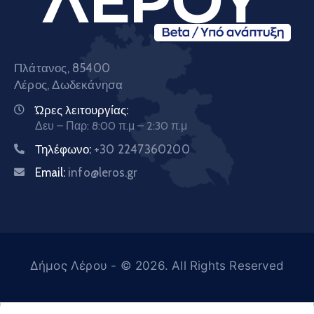
Πλάτανος, 85400
Λέρος, Δωδεκάνησα
Ώρες λειτουργίας:
Δευ – Παρ: 8:00 π.μ – 2:30 π.μ
Τηλέφωνο:
+30 2247360200
Email:
info@leros.gr
Δήμος Λέρου
- © 2026. All Rights Reserved