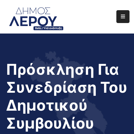
Αρχική
Ο
Δήμος
Ενημέρωση
Πρόσκληση Για
Διαφάνεια
Συνεδρίαση Του
Το
Νησί
Δημοτικού
Μας
Έργα
Συμβουλίου