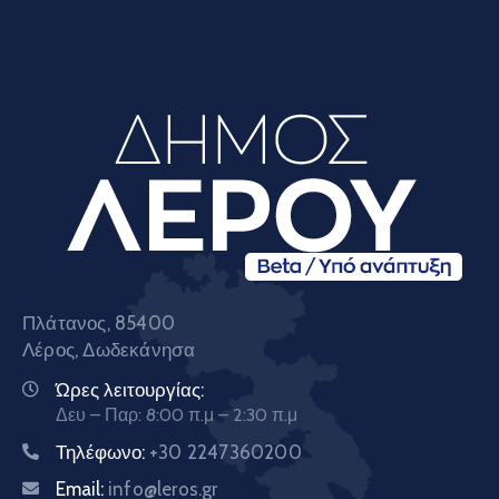
Πλάτανος, 85400
Λέρος, Δωδεκάνησα
Ώρες λειτουργίας:
Δευ – Παρ: 8:00 π.μ – 2:30 π.μ
Τηλέφωνο:
+30 2247360200
Email:
info@leros.gr