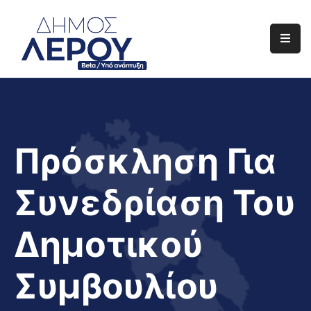
Αρχική
Ο
Δήμος
Ενημέρωση
Πρόσκληση Για
Διαφάνεια
Συνεδρίαση Του
Το
Νησί
Δημοτικού
Μας
Έργα
Συμβουλίου