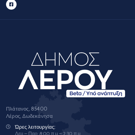
Πλάτανος, 85400
Λέρος, Δωδεκάνησα
Ώρες λειτουργίας:
Δευ – Παρ: 8:00 π.μ – 2:30 π.μ