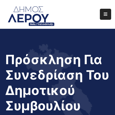
Αρχική
Ο
Δήμος
Ενημέρωση
Πρόσκληση Για
Διαφάνεια
Συνεδρίαση Του
Το
Νησί
Δημοτικού
Μας
Έργα
Συμβουλίου