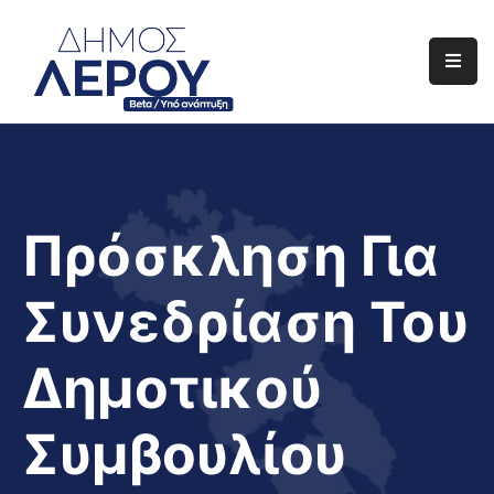
Αρχική
Ο
Δήμος
Ενημέρωση
Πρόσκληση Για
Διαφάνεια
Συνεδρίαση Του
Το
Νησί
Δημοτικού
Μας
Έργα
Συμβουλίου