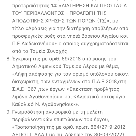
προτεραιότητας 14: «ΔΙΑΤΗΡΗΣΗ ΚΑΙ ΠΡΟΣΤΑΣΙΑ
ΤΟΥ ΠΕΡΙΒΑΛΛΟΝΤΟΣ – ΠΡΟΑΓΩΓΗ ΤΗΣ
ΑΠΟΔΟΤΙΚΗΣ ΧΡΗΣΗΣ ΤΩΝ ΠΟΡΩΝ (ΤΣ)», με
τίτλο «Δράσεις για την διατήρηση αποβλήτων από
προσφυγικές ροές στα νησιά Βόρειου Αιγαίου και
Π.Ε Δωδεκανήσου» ο οποίος συγχρηματοδοτείται
από το Ταμείο Συνοχής
Έγκριση της με αριθ. 69/2018 απόφασης του
Δημοτικού Λιμενικού Ταμείου Λέρου με θέμα,
«Λήψη απόφασης για τον ορισμό υπόλογου οικον.
διαχειριστή, των ενταγμένων στο Π.Δ.Ε.2018,στη
Σ.Α.Ε -367 ,των έργων <Επέκταση προβλήτας
λιμένα Αγαθονησίου> και <Αλιευτικό καταφύγιο
Καθολικό Ν. Αγαθονησίου>».
Γνωμοδότηση αναφορικά με τη μελέτη
περιβαλλοντικών επιπτώσεων του έργου,
«Τροποποίηση της με αριθ. πρωτ. 864/27-9-2012
ΑΕΠΟ ΓΓ ΑΔΑ ( με ημ. Λήξεως την 30-09-2022)