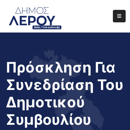
Αρχική
Ο
Δήμος
Ενημέρωση
Πρόσκληση Για
Διαφάνεια
Συνεδρίαση Του
Το
Νησί
Δημοτικού
Μας
Έργα
Συμβουλίου