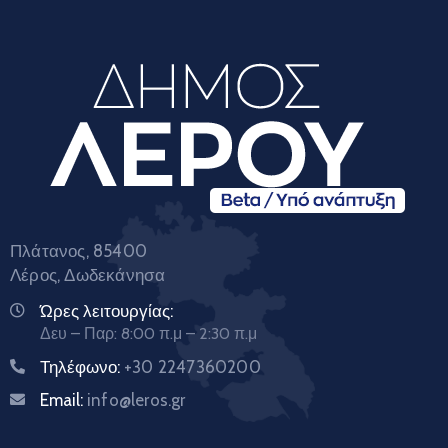
Πλάτανος, 85400
Λέρος, Δωδεκάνησα
Ώρες λειτουργίας:
Δευ – Παρ: 8:00 π.μ – 2:30 π.μ
Τηλέφωνο:
+30 2247360200
Email:
info@leros.gr