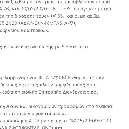
α διεξαχθεί με τον τρόπο που προβλέπουν οι από
Α΄76) και 30/03/2020 Π.Ν.Π. «Κατεπείγοντα μέτρα
της διάδοσής τους» (Α’ 55) και οι με αριθμ.
.05.2020 (ΑΔΑ:Ψ3ΧΝ46ΜΤΛ6-ΑΨ7),
ουργείου Εσωτερικών.
ς κοινωνικής δικτύωσης με δυνατότητα
περιλαμβανομένου ΦΠΑ 17%) Β) Καθορισμός των
ακύρωσης αυτό της πλέον συμφέρουσας από
κρότηση ειδικής Επιτροπής Διενέργειας και
τεχνικών και οικονομικών προσφορών στα πλαίσια
ς εγκαταστάσεων αφαλατώσεων».
 πρόσκληση ΑΤ12 με αρ. πρωτ. 18215/29-09-2020
» (ΑΔΑ:6ΦΘ946ΜΤΛ6-ΘΝ3)
και