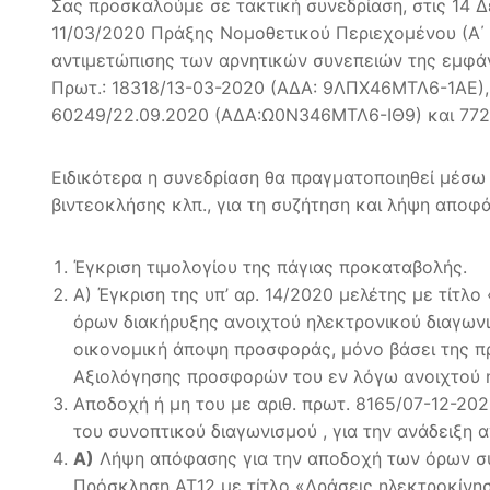
Σας προσκαλούμε σε τακτική συνεδρίαση, στις 14 
11/03/2020 Πράξης Νομοθετικού Περιεχομένου (Α΄ 5
αντιμετώπισης των αρνητικών συνεπειών της εμφάνι
Πρωτ.: 18318/13-03-2020 (ΑΔΑ: 9ΛΠΧ46ΜΤΛ6-1ΑΕ
60249/22.09.2020 (ΑΔΑ:Ω0Ν346ΜΤΛ6-ΙΘ9) και 772
Ειδικότερα η συνεδρίαση θα πραγματοποιηθεί μέσ
βιντεοκλήσης κλπ., για τη συζήτηση και λήψη απο
Έγκριση τιμολογίου της πάγιας προκαταβολής.
Α) Έγκριση της υπ’ αρ. 14/2020 μελέτης με τίτ
όρων διακήρυξης ανοιχτού ηλεκτρονικού διαγων
οικονομική άποψη προσφοράς, μόνο βάσει της πρ
Αξιολόγησης προσφορών του εν λόγω ανοιχτού η
Αποδοχή ή μη του με αριθ. πρωτ. 8165/07-12-20
του συνοπτικού διαγωνισμού , για την ανάδειξη
A)
Λήψη απόφασης για την αποδοχή των όρων συ
Πρόσκληση ΑΤ12 με τίτλο «Δράσεις ηλεκτροκί