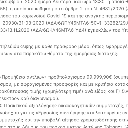
Δεκεμβρίου 2020 ημέρα Δευτέρα και ώρα 13:30 η οποία θ
5), η οποία κυρώθηκε με το άρθρο 2 του Ν. 4682/2020 (
σης του κορωνοϊού Covid-19 και της ανάγκης περιορισμού 
), 20930/31-03-2020 (ΑΔΑ:6ΩΠΥ46ΜΤΛ6-50Ψ), 33282/29
33/13.11.2020 (ΑΔΑ:6ΩΚΛ46ΜΤΛ6-ΥΔ4) εγκυκλίων του Υπ
ω τηλεδιάσκεψης με κάθε πρόσφορο μέσο, όπως εφαρμογέ
φάσεων στα παρακάτω θέματα της ημερήσιας διάταξης:
λο «Προμήθεια αντλιών» προϋπολογισμού 99.999,90€ (συμ
ισμού, με σφραγισμένες προσφορές και με κριτήριο κατ
οκύπτουσας τιμής (χαμηλότερη τιμή) ανά είδος και Γ) Συγ
λεκτρονικού διαγωνισμού.
20 Πρακτικού αξιολόγησης δικαιολογητικών συμμετοχής, 
 αναδόχου για τις «Εργασίες συντήρησης και λειτουργία
μμετοχής και την υποβολή αίτησης χρηματοδότησης στην
νησης στους Δήμους του προγράμματος Αντώνης Τρίτσης