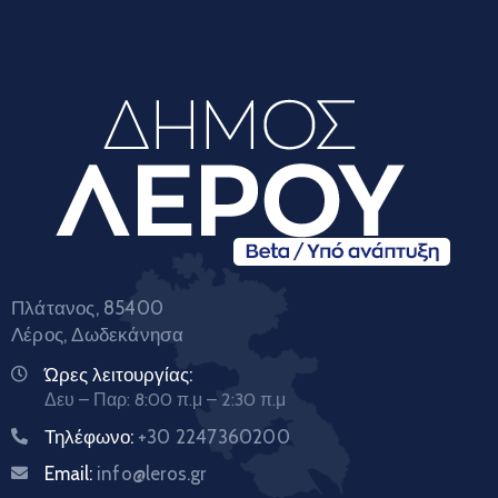
Πλάτανος, 85400
Λέρος, Δωδεκάνησα
Ώρες λειτουργίας:
Δευ – Παρ: 8:00 π.μ – 2:30 π.μ
Τηλέφωνο:
+30 2247360200
Email:
info@leros.gr