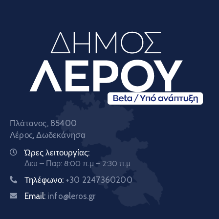
Πλάτανος, 85400
Λέρος, Δωδεκάνησα
Ώρες λειτουργίας:
Δευ – Παρ: 8:00 π.μ – 2:30 π.μ
Τηλέφωνο:
+30 2247360200
Email:
info@leros.gr