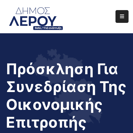
Αρχική
Ο
Δήμος
Ενημέρωση
Πρόσκληση Για
Διαφάνεια
Συνεδρίαση Της
Το
Νησί
Οικονομικής
Μας
Έργα
Επιτροπής