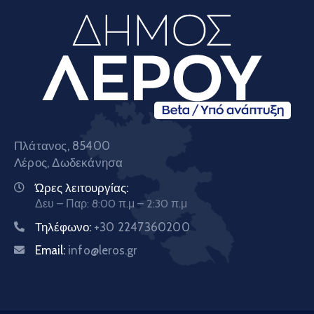
Πλάτανος, 85400
Λέρος, Δωδεκάνησα
Ώρες λειτουργίας:
Δευ – Παρ: 8:00 π.μ – 2:30 π.μ
Τηλέφωνο:
+30 2247360200
Email:
info@leros.gr