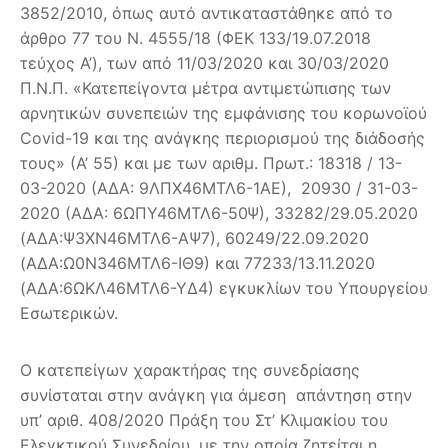
3852/2010, όπως αυτό αντικαταστάθηκε από το
άρθρο 77 του N. 4555/18 (ΦΕΚ 133/19.07.2018
τεύχος Α’), των από 11/03/2020 και 30/03/2020
Π.Ν.Π. «Κατεπείγοντα μέτρα αντιμετώπισης των
αρνητικών συνεπειών της εμφάνισης του κορωνοϊού
Covid-19 και της ανάγκης περιορισμού της διάδοσής
τους» (Α’ 55) και με των αριθμ. Πρωτ.: 18318 / 13-
03-2020 (ΑΔΑ: 9ΛΠΧ46ΜΤΛ6-1ΑΕ), 20930 / 31-03-
2020 (ΑΔΑ: 6ΩΠΥ46ΜΤΛ6-50Ψ), 33282/29.05.2020
(ΑΔΑ:Ψ3ΧΝ46ΜΤΛ6-ΑΨ7), 60249/22.09.2020
(ΑΔΑ:Ω0Ν346ΜΤΛ6-ΙΘ9) και 77233/13.11.2020
(ΑΔΑ:6ΩΚΛ46ΜΤΛ6-ΥΔ4) εγκυκλίων του Υπουργείου
Εσωτερικών.
Ο κατεπείγων χαρακτήρας της συνεδρίασης
συνίσταται στην ανάγκη για άμεση απάντηση στην
υπ’ αριθ. 408/2020 Πράξη του Στ’ Κλιμακίου του
Ελεγκτικού Συνεδρίου, με την οποία ζητείται η