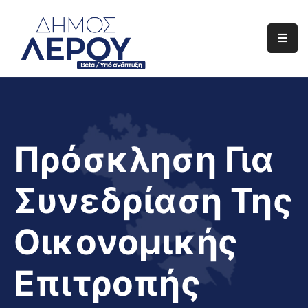
Αρχική
Ο
Δήμος
Ενημέρωση
Πρόσκληση Για
Διαφάνεια
Συνεδρίαση Της
Το
Νησί
Οικονομικής
Μας
Έργα
Επιτροπής