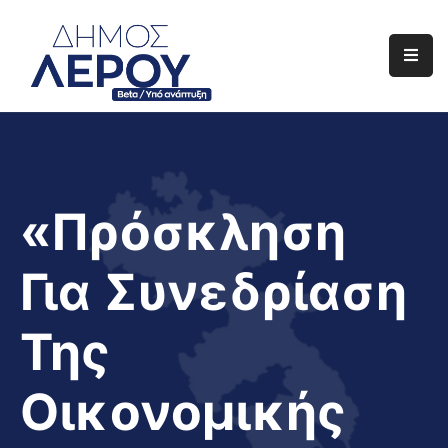
Αρχική
Ο
Δήμος
Ενημέρωση
«Πρόσκληση
Διαφάνεια
Για Συνεδρίαση
Το
Νησί
Της
Μας
Έργα
Οικονομικής