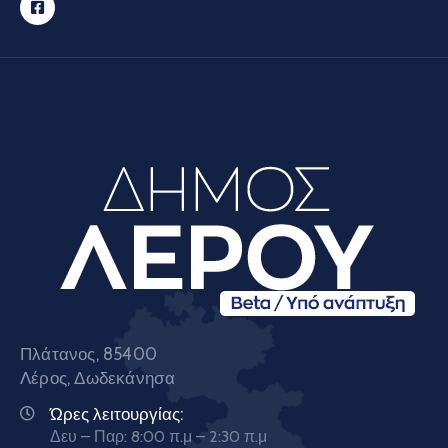
Πλάτανος, 85400
Λέρος, Δωδεκάνησα
Ώρες λειτουργίας:
Δευ – Παρ: 8:00 π.μ – 2:30 π.μ