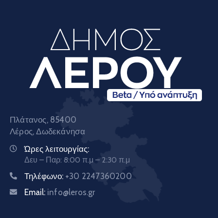
Πλάτανος, 85400
Λέρος, Δωδεκάνησα
Ώρες λειτουργίας:
Δευ – Παρ: 8:00 π.μ – 2:30 π.μ
Τηλέφωνο:
+30 2247360200
Email:
info@leros.gr