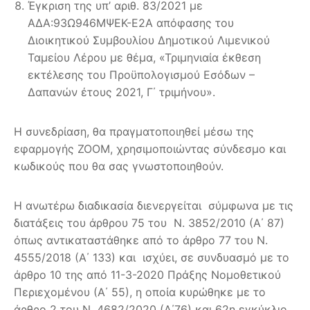
Έγκριση της υπ’ αριθ. 83/2021 με
ΑΔΑ:93Ω946ΜΨΕΚ-Ε2Α απόφασης του
Διοικητικού Συμβουλίου Δημοτικού Λιμενικού
Ταμείου Λέρου με θέμα, «Τριμηνιαία έκθεση
εκτέλεσης του Προϋπολογισμού Εσόδων –
Δαπανών έτους 2021, Γ΄ τριμήνου».
Η συνεδρίαση, θα πραγματοποιηθεί μέσω της
εφαρμογής ZOOM, χρησιμοποιώντας σύνδεσμο και
κωδικούς που θα σας γνωστοποιηθούν.
Η ανωτέρω διαδικασία διενεργείται σύμφωνα με τις
διατάξεις του άρθρου 75 του Ν. 3852/2010 (Α΄ 87)
όπως αντικαταστάθηκε από το άρθρο 77 του Ν.
4555/2018 (Α΄ 133) και ισχύει, σε συνδυασμό με το
άρθρο 10 της από 11-3-2020 Πράξης Νομοθετικού
Περιεχομένου (Α΄ 55), η οποία κυρώθηκε με το
άρθρο 2 του Ν. 4682/2020 (Α΄76) και 62η εγκύκλιο