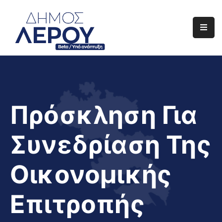
Αρχική
Ο
Δήμος
Ενημέρωση
Πρόσκληση Για
Διαφάνεια
Συνεδρίαση Της
Το
Νησί
Οικονομικής
Μας
Έργα
Επιτροπής