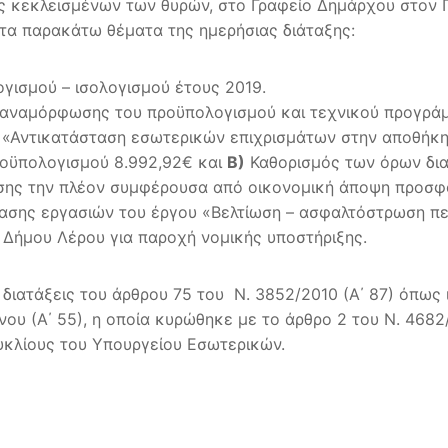
ς κεκλεισμένων των θυρών, στο Γραφείο Δημάρχου στον Π
στα παρακάτω θέματα της ημερήσιας διάταξης:
γισμού – ισολογισμού έτους 2019.
ς αναμόρφωσης του προϋπολογισμού και τεχνικού προγρά
λο «Αντικατάσταση εσωτερικών επιχρισμάτων στην αποθήκ
ροϋπολογισμού 8.992,92€ και
Β)
Καθορισμός των όρων δια
σης την πλέον συμφέρουσα από οικονομική άποψη προσφο
ασης εργασιών του έργου «Βελτίωση – ασφαλτόστρωση πε
 Δήμου Λέρου για παροχή νομικής υποστήριξης.
διατάξεις του άρθρου 75 του Ν. 3852/2010 (Α΄ 87) όπως ι
υ (Α΄ 55), η οποία κυρώθηκε με το άρθρο 2 του Ν. 4682/2
κλίους του Υπουργείου Εσωτερικών.