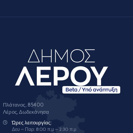
Πλάτανος, 85400
Λέρος, Δωδεκάνησα
Ώρες λειτουργίας:
Δευ – Παρ: 8:00 π.μ – 2:30 π.μ