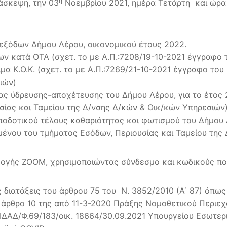
η
άσκεψη, την 03
Νοεμβρίου 2021, ημέρα Τετάρτη και ώρα 
εξόδων Δήμου Λέρου, οικονομικού έτους 2022.
ν κατά ΟΤΑ (σχετ. το με Α.Π.:7208/19-10-2021 έγγραφο 
α Κ.Ο.Κ. (σχετ. το με Α.Π.:7269/21-10-2021 έγγραφο το
ιών)
ίας ύδρευσης-αποχέτευσης του Δήμου Λέρου, για το έτος 
ίας και Ταμείου της Δ/νσης Δ/κών & Οικ/κών Υπηρεσιών)
ποδοτικού τέλους καθαριότητας και φωτισμού του Δήμου Λ
ένου του τμήματος Εσόδων, Περιουσίας και Ταμείου της 
μογής ZOOM, χρησιμοποιώντας σύνδεσμο και κωδικούς πο
 διατάξεις του άρθρου 75 του Ν. 3852/2010 (Α΄ 87) όπως
ο άρθρο 10 της από 11-3-2020 Πράξης Νομοθετικού Περιεχ
ΔΙΔΑΔ/Φ.69/183/οικ. 18664/30.09.2021 Υπουργείου Εσωτερ