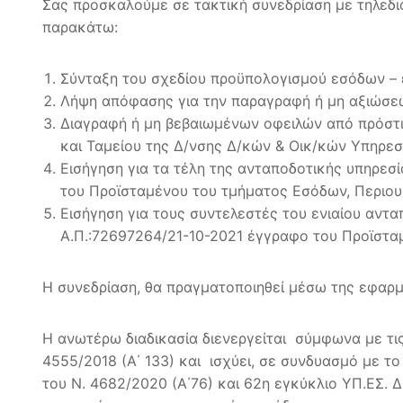
Σας προσκαλούμε σε τακτική συνεδρίαση με τηλεδι
παρακάτω:
Σύνταξη του σχεδίου προϋπολογισμού εσόδων – 
Λήψη απόφασης για την παραγραφή ή μη αξιώσεω
Διαγραφή ή μη βεβαιωμένων οφειλών από πρόστιμ
και Ταμείου της Δ/νσης Δ/κών & Οικ/κών Υπηρεσ
Εισήγηση για τα τέλη της ανταποδοτικής υπηρεσ
του Προϊσταμένου του τμήματος Εσόδων, Περιουσ
Εισήγηση για τους συντελεστές του ενιαίου αντα
Α.Π.:72697264/21-10-2021 έγγραφο του Προϊσταμ
Η συνεδρίαση, θα πραγματοποιηθεί μέσω της εφαρ
Η ανωτέρω διαδικασία διενεργείται σύμφωνα με τις
4555/2018 (Α΄ 133) και ισχύει, σε συνδυασμό με τ
του Ν. 4682/2020 (Α΄76) και 62η εγκύκλιο ΥΠ.ΕΣ. 