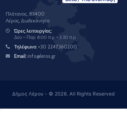
Πλάτανος, 85400
Λέρος, Δωδεκάνησα
Ώρες λειτουργίας:
Δευ – Παρ: 8:00 π.μ – 2:30 π.μ
Τηλέφωνο:
+30 2247360200
Email:
info@leros.gr
Δήμος Λέρου
- © 2026. All Rights Reserved
Ελληνικά