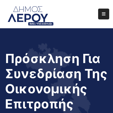
Αρχική
Ο
Δήμος
Ενημέρωση
Πρόσκληση Για
Διαφάνεια
Συνεδρίαση Της
Το
Νησί
Οικονομικής
Μας
Έργα
Επιτροπής