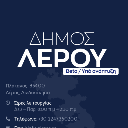
Πλάτανος, 85400
Λέρος, Δωδεκάνησα
Ώρες λειτουργίας:
Δευ – Παρ: 8:00 π.μ – 2:30 π.μ
Τηλέφωνο:
+30 2247360200