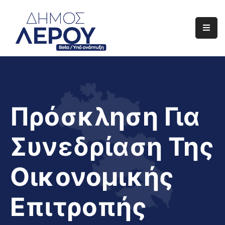
Αρχική
Ο
Δήμος
Ενημέρωση
Πρόσκληση Για
Διαφάνεια
Συνεδρίαση Της
Το
Νησί
Οικονομικής
Μας
Έργα
Επιτροπής