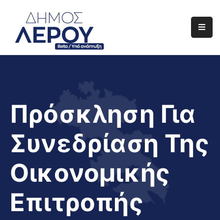
Αρχική
Ο
Δήμος
Ενημέρωση
Πρόσκληση Για
Διαφάνεια
Συνεδρίαση Της
Το
Νησί
Οικονομικής
Μας
Έργα
Επιτροπής