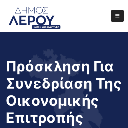
Αρχική
Ο
Δήμος
Ενημέρωση
Πρόσκληση Για
Διαφάνεια
Συνεδρίαση Της
Το
Νησί
Οικονομικής
Μας
Έργα
Επιτροπής