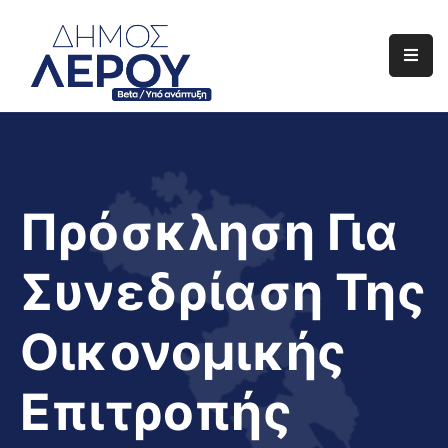
Αρχική
Ο
Δήμος
Ενημέρωση
Πρόσκληση Για
Διαφάνεια
Συνεδρίαση Της
Το
Νησί
Οικονομικής
Μας
Έργα
Επιτροπής