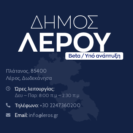
Πλάτανος, 85400
Λέρος, Δωδεκάνησα
Ώρες λειτουργίας:
Δευ – Παρ: 8:00 π.μ – 2:30 π.μ
Τηλέφωνο:
+30 2247360200
Email:
info@leros.gr