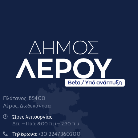
Πλάτανος, 85400
Λέρος, Δωδεκάνησα
Ώρες λειτουργίας:
Δευ – Παρ: 8:00 π.μ – 2:30 π.μ
Τηλέφωνο:
+30 2247360200