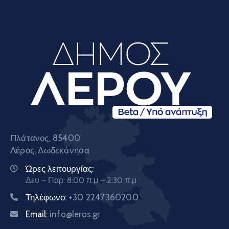
Πλάτανος, 85400
Λέρος, Δωδεκάνησα
Ώρες λειτουργίας:
Δευ – Παρ: 8:00 π.μ – 2:30 π.μ
Τηλέφωνο:
+30 2247360200
Email:
info@leros.gr