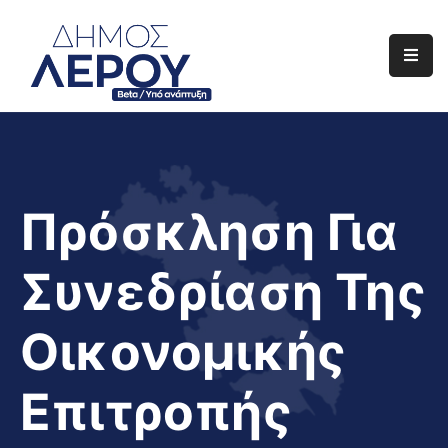
Αρχική
Ο
Δήμος
Ενημέρωση
Πρόσκληση Για
Διαφάνεια
Συνεδρίαση Της
Το
Νησί
Οικονομικής
Μας
Έργα
Επιτροπής