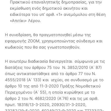
Πρακτικού επαναληπτικής δημοπρασίας, για την
εκμίσθωση ενός δημοτικού ακινήτου και
ειδικότερα του υπ’ αριθ. «1» ανεμόμυλου στη θέση
«Απιτίκι» Λέρου.
Η συνεδρίαση, θα πραγματοποιηθεί μέσω της
εφαρμογής ZOOM, χρησιμοποιώντας σύνδεσμο και
κωδικούς που θα σας γνωστοποιηθούν.
Η ανωτέρω διαδικασία διενεργείται σύμφωνα με τις
διατάξεις του άρθρου 75 του Ν. 3852/2010 (Α΄ 87)
όπως αντικαταστάθηκε από το άρθρο 77 του Ν.
4555/2018 (Α΄ 133) και ισχύει, σε συνδυασμό με το
άρθρο 10 της από 11-3-2020 Πράξης Νομοθετικού
Περιεχομένου (Α΄ 55), η οποία κυρώθηκε με το
άρθρο 2 του Ν. 4682/2020 (Α΄76) και τις με αριθ.
πρωτ. 18318/13-3-2020, 20930/31-3-2020,
33282/29-5-2020, 60249/22-9-2020 και 77233/13-