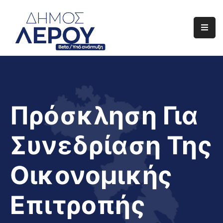
Αρχική
Ο
Δήμος
Ενημέρωση
Πρόσκληση Για
Διαφάνεια
Συνεδρίαση Της
Το
Νησί
Οικονομικής
Μας
Έργα
Επιτροπής