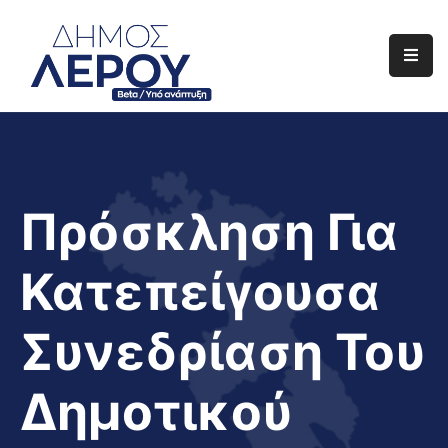
Αρχική
Ο
Δήμος
Ενημέρωση
Πρόσκληση Για
Διαφάνεια
Κατεπείγουσα
Το
Νησί
Συνεδρίαση Του
Μας
Έργα
Δημοτικού