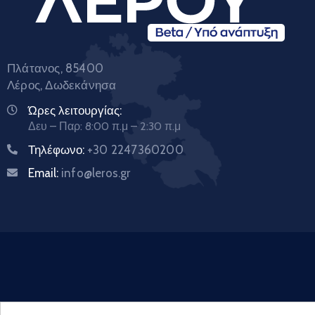
Πλάτανος, 85400
Λέρος, Δωδεκάνησα
Ώρες λειτουργίας:
Δευ – Παρ: 8:00 π.μ – 2:30 π.μ
Τηλέφωνο:
+30 2247360200
Email:
info@leros.gr